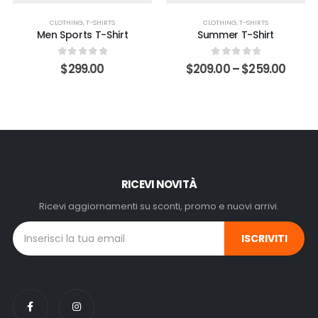
Aggiungi
Aggiungi
CLOTHING
,
T-SHIRTS
CLOTHING
,
T-SHIRTS
alla lista
alla lista
Men Sports T-Shirt
Summer T-Shirt
dei
dei
0
Su 5
0
Su 5
$
299.00
$
209.00
–
$
259.00
desideri
desideri
RICEVI NOVITÀ
Ricevi aggiornamenti su sconti, promo e nuovi arrivi.
Alternative: