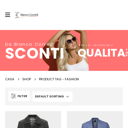
Da Bianco Corredi
SCONTI
PREZZI INCREDIBILI
QUALITA
T
P
CASA
SHOP
PRODUCT TAG -
FASHION
FILTER